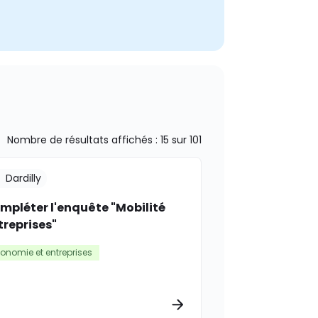
Nombre de résultats affichés :
15
sur
101
Dardilly
mpléter l'enquête "Mobilité
treprises"
onomie et entreprises
rmations
Plus d’informations