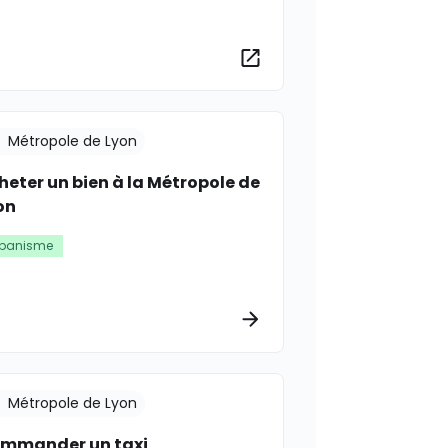
rmations
Plus d’informations
Métropole de Lyon
heter un bien à la Métropole de
on
rbanisme
rmations
Plus d’informations
Métropole de Lyon
mmander un taxi