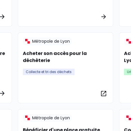
Plus d’informations
Plus d’info
Métropole de Lyon
re
Acheter son accès pour la
Ac
déchèterie
Ly
Collecte et tri des déchets
U
Plus d’informations
Plus d’info
Métropole de Lyon
Bénéficier d'une place gratuite
Co