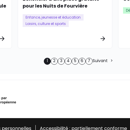
ule
pour les Nuits de Fourvière
Dé
Enfance, jeunesse et éducation
Loisirs, culture et sports
Plus d’informations
Plus d’info
1
2
3
4
5
6
7
Suivant
 personnelles
Accessibilité : partiellement conforme