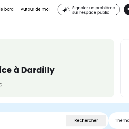
Signaler un problème
de bord
Autour de moi
sur l’espace public
ce à Dardilly
Théma
Rechercher