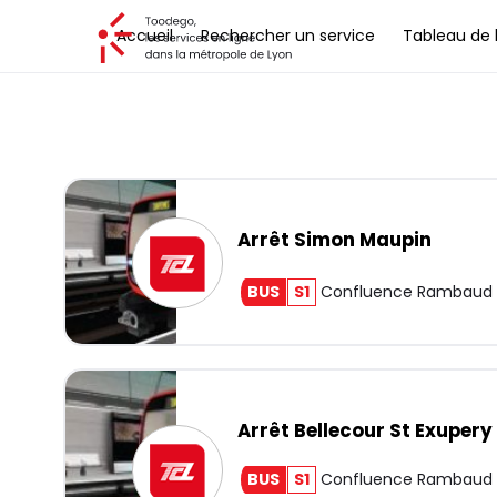
Toodego, les services en ligne dans la métropole de Lyon
Accueil
Rechercher un service
Tableau de 
Arrêt Simon Maupin
BUS
S1
Confluence Rambaud
Arrêt Bellecour St Exupery
BUS
S1
Confluence Rambaud