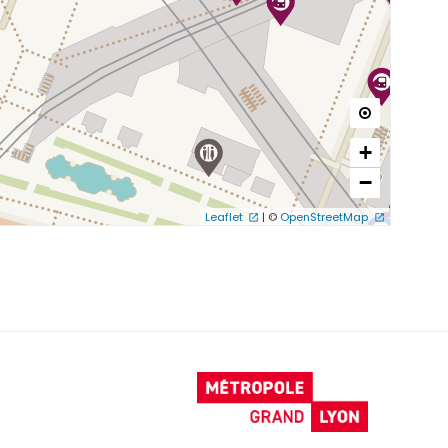

+
−
Leaflet
|
©
OpenStreetMap