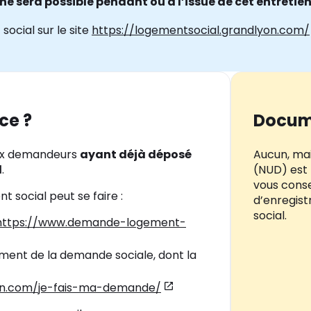
 sera possible pendant ou à l’issue de cet entretien
social sur le site
https://logementsocial.grandlyon.com/
ce ?
Docum
aux demandeurs
ayant déjà déposé
Aucun, ma
l
.
(NUD) est 
vous consei
social peut se faire :
d’enregis
social.
https://www.demande-logement-
ment de la demande sociale, dont la
yon.com/je-fais-ma-demande/