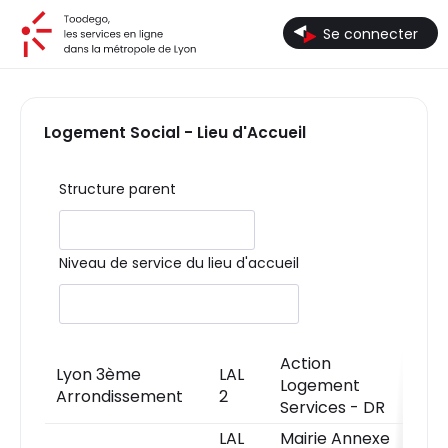
Toodego, les services en ligne dans la métropole de Lyon
Se connecter
Logement Social - Lieu d'Accueil
Structure parent
Niveau de service du lieu d'accueil
Action
Lyon 3ème
LAL
P
Logement
Arrondissement
2
d
Services - DR
LAL
Mairie Annexe