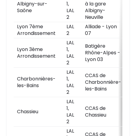
Albigny-sur-
1,
à la gare
P
Saône
LAL
Albigny-
d
2
Neuville
Lyon 7ème
LAL
Alliade - Lyon
P
Arrondissement
2
07
d
LAL
Batigère
Lyon 3ème
1,
P
Rhône-Alpes -
Arrondissement
LAL
d
Lyon 03
2
LAL
CCAS de
Charbonnières-
1,
P
Charbonnière-
les-Bains
LAL
d
les-Bains
2
LAL
1,
CCAS de
P
Chassieu
LAL
Chassieu
d
2
LAL
CCAS de