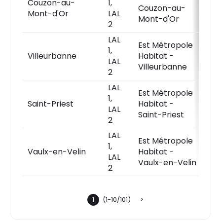
Couzon-au-
1,
P
Couzon-au-
Mont-d'Or
LAL
d
Mont-d'Or
2
LAL
Est Métropole
1,
P
Villeurbanne
Habitat -
LAL
d
Villeurbanne
2
LAL
Est Métropole
1,
P
Saint-Priest
Habitat -
LAL
d
Saint-Priest
2
LAL
Est Métropole
1,
P
Vaulx-en-Velin
Habitat -
LAL
d
Vaulx-en-Velin
2
1
(1-10/101)