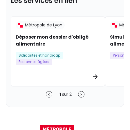
Les services en lien
Métropole de Lyon
Métr
Déposer mon dossier d'obligé
Simuler
alimentaire
aliment
Solidarités et handicap
Personne
Personnes âgées
Plus d’informa
1
sur
2
Précédent
Suivant