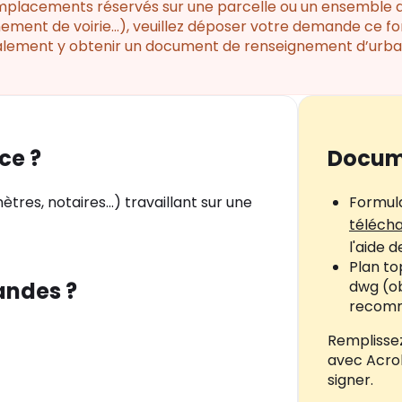
mplacements réservés sur une parcelle ou un ensemble de
nement de voirie...), veuillez déposer votre demande ce f
alement y obtenir un document de renseignement d’urbani
ce ?
Docum
tres, notaires...) travaillant sur une
Formula
télécha
l'aide 
Plan t
andes ?
dwg (ob
recomma
Remplisse
avec Acro
signer.