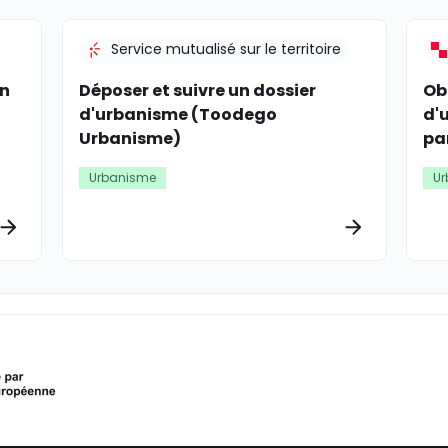
Service mutualisé sur le territoire
un
Déposer et suivre un dossier
Ob
d'urbanisme (Toodego
d'
Urbanisme)
pa
Urbanisme
Ur
Plus d’informations
Plus d’info