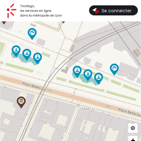
Toodego, les services en ligne dans la métropole de Lyon
Se connecter

+