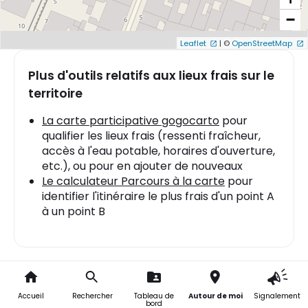
−
Leaflet
|
©
OpenStreetMap
Plus d'outils relatifs aux lieux frais sur le
territoire
La carte participative gogocarto
pour
qualifier les lieux frais (ressenti fraîcheur,
accès à l'eau potable, horaires d'ouverture,
etc.), ou pour en ajouter de nouveaux
Le calculateur Parcours à la carte
pour
identifier l'itinéraire le plus frais d'un point A
à un point B
Ajouter
Fondation Bullukian
Accueil
Rechercher
Tableau de
Autour de moi
Signalement
bord