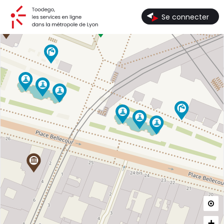
Toodego, les services en ligne dans la métropole de Lyon
Se connecter

+