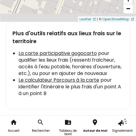
−
Leaflet
|
©
OpenStreetMap
Plus d'outils relatifs aux lieux frais sur le
territoire
La carte participative gogocarto
pour
qualifier les lieux frais (ressenti fraîcheur,
accès à l'eau potable, horaires d'ouverture,
etc.), ou pour en ajouter de nouveaux
Le calculateur Parcours à la carte
pour
identifier l'itinéraire le plus frais d'un point A
à un point B
Ajouter
Fondation Bullukian
Accueil
Rechercher
Tableau de
Autour de moi
Signalement
bord